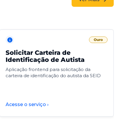
Ouro
Solicitar Carteira de
V
Identificação de Autista
F
Aplicação frontend para solicitação da
V
carteira de identificação do autista da SEID
F
d
d
Acesse o serviço ›
A