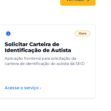
Ouro
Solicitar Carteira de
V
Identificação de Autista
F
Aplicação frontend para solicitação da
V
carteira de identificação do autista da SEID
F
d
d
Acesse o serviço ›
A