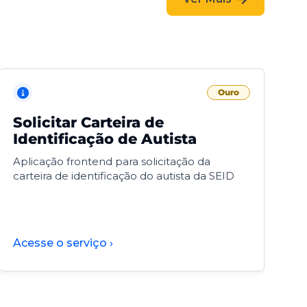
Ouro
Solicitar Carteira de
V
Identificação de Autista
F
Aplicação frontend para solicitação da
V
carteira de identificação do autista da SEID
F
d
d
Acesse o serviço ›
A